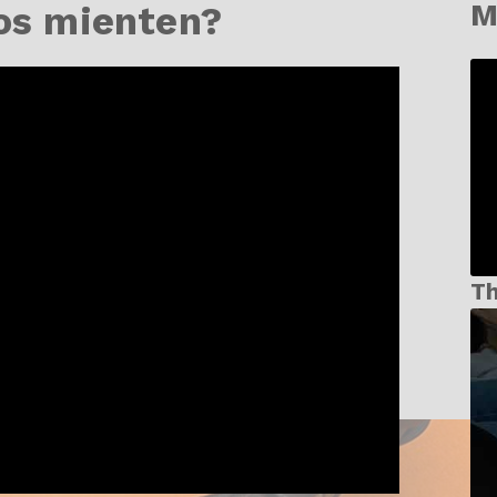
M
ños mienten?
T