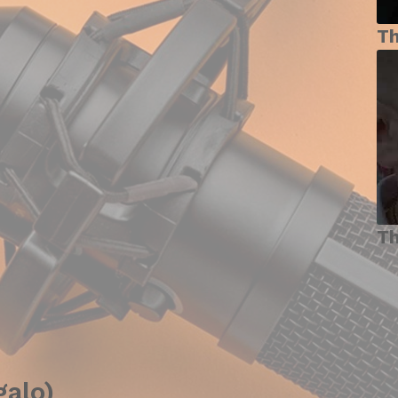
T
T
galo)